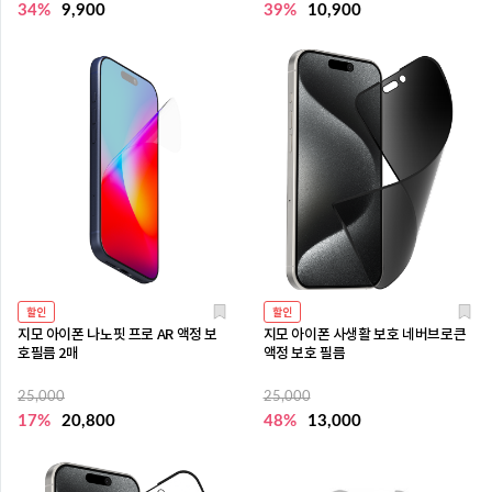
34%
9,900
39%
10,900
할인
할인
지모 아이폰 나노핏 프로 AR 액정 보
지모 아이폰 사생활 보호 네버브로큰
호필름 2매
액정 보호 필름
25,000
25,000
17%
20,800
48%
13,000