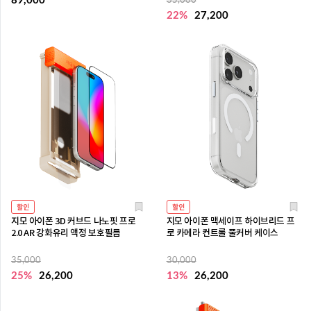
89,000
35,000
22%
27,200
할인
할인
지모 아이폰 3D 커브드 나노핏 프로
지모 아이폰 맥세이프 하이브리드 프
2.0 AR 강화유리 액정 보호필름
로 카메라 컨트롤 풀커버 케이스
35,000
30,000
25%
26,200
13%
26,200