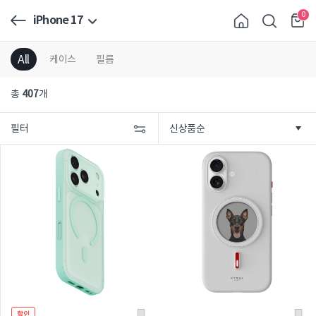
0
iPhone 17
All
케이스
필름
총
407
개
필터
할인