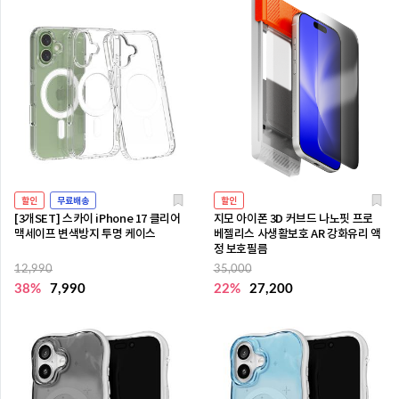
할인
무료배송
할인
[3개SET] 스카이 iPhone 17 클리어
지모 아이폰 3D 커브드 나노핏 프로
맥세이프 변색방지 투명 케이스
베젤리스 사생활보호 AR 강화유리 액
정 보호필름
12,990
35,000
38%
7,990
22%
27,200