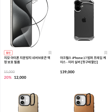
할인
지모 아이폰 지문방지 네버브로큰 액
아크펄스 iPhone 17 범퍼 프레임 케
정 보호 필름
이스 - 미러 실버 [첫구매할인]
139,000
15,000
20%
12,000