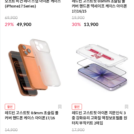
모프트 비건 레더 스냅 아이폰 케이스
레드빈 고스트핏 0.6mm 초슬림 풀
(iPhone17 Series)
커버 핸드폰 맥세이프 케이스 아이폰
17/16/15
69,900
19,900
29%
49,900
30%
13,900
할인
할인
레드빈 고스트핏 0.6mm 초슬림 풀
레드빈 고스트핏 아이폰 지문인식 3
커버 핸드폰 케이스 아이폰17/16
중 강화유리 고화질 액정보호필름 원
터치 부착키트 2매입
14,900
17,900