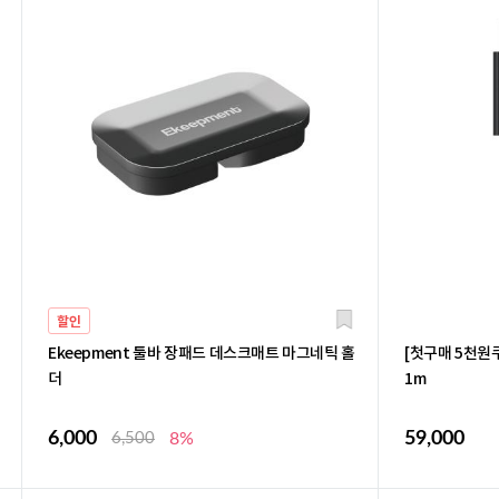
할인
Ekeepment 툴바 장패드 데스크매트 마그네틱 홀
[첫구매 5천원
더
1m
6,000
59,000
6,500
8%