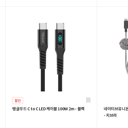
할인
탱글우드 C to C LED 케이블 100W 2m - 블랙
네이티브유니온 앵
- 지브라