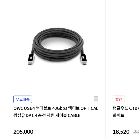
무료배송
할인
OWC USB4 썬더볼트 40Gbps 액티브 OPTICAL
탱글우드 C to C
광섬유 DP1.4 충전 지원 케이블 CABLE
화이트
205,000
18,520
28