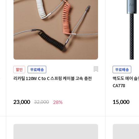
할인
무료배송
무료배송
충
리카틸 120W C to C 스프링 케이블 고속 충전
맥도도 에어 슬림
CA778
23,000
15,000
32,000
28%