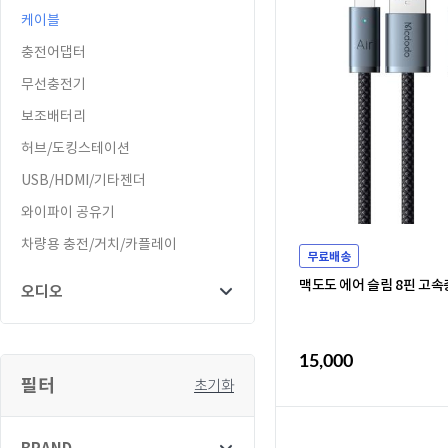
케이블
충전어댑터
무선충전기
보조배터리
허브/도킹스테이션
USB/HDMI/기타젠더
와이파이 공유기
차량용 충전/거치/카플레이
무료배송
맥도도 에어 슬림 8핀 고속
오디오
15,000
필터
초기화