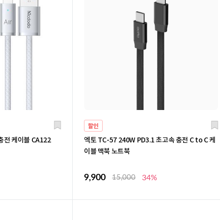
할인
충전 케이블 CA122
엑토 TC-57 240W PD3.1 초고속 충전 C to C 케
이블 맥북 노트북
9,900
15,000
34%