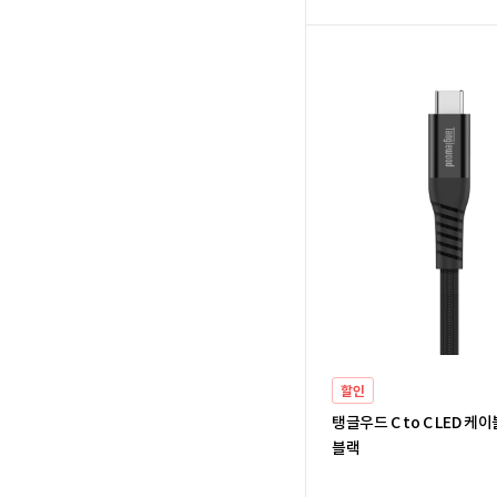
할인
탱글우드 C to C LED 케이블
블랙