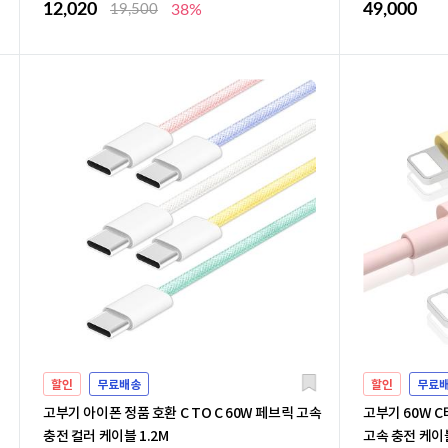
12,020
49,000
19,500
38%
할인
무료배송
할인
무료
고부기 아이폰 정품 호환 C TO C 60W 페브릭 고속
고부기 60W C
충전 컬러 케이블 1.2M
고속 충전 케이블 