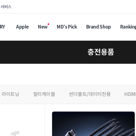
인 서비스
RY
Apple
New
MD’s Pick
Brand Shop
Rankin
충전용품
라이트닝
멀티케이블
썬더볼트/데이터전용
HDM