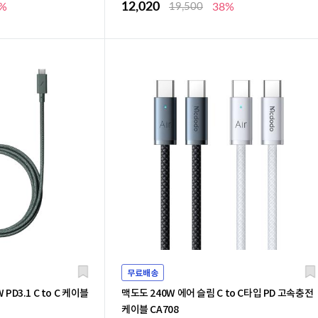
12,020
%
19,500
38%
무료배송
D3.1 C to C 케이블
맥도도 240W 에어 슬림 C to C타입 PD 고속충전
케이블 CA708