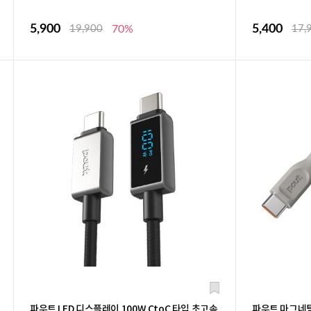
5,900
5,400
19,900
70%
17,
파우트 LED 디스플레이 100W CtoC 타입 초고속
파우트 마그네틱 