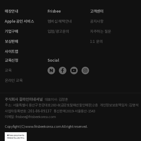
매장안내
Frisbee
고객센터
Apple 공인 서비스
멤버십 혜택안내
공지사항
기업구매
입점/광고문의
자주하는 질문
보상판매
1:1 문의
사이트맵
교육신청
Social
교육
온라인 교육
주식회사 갈라인터내셔널
대표이사 : 김정훈
주소 : 서울특별시 용산구 한강대로 283-8(금강토탈패션할인매장) 2층
개인정보보호책임자 : 김명석
201-86-09137
사업자등록번호 :
통신판매 2019-서울용산-1543
이메일 : frisbee@frisbeekorea.com
Copyfight (C) www.frisbeekorea.com All right reserved.