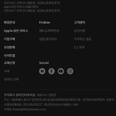
오전 10시 - 오후 5시 /월요일 - 금요일 (공휴일 휴무)
Apple 공인 서비스 1688-0476
오전 10시 - 오후 5시 /월요일 - 금요일 (공휴일 휴무)
매장안내
Frisbee
고객센터
Apple 공인 서비스
멤버십 혜택안내
공지사항
기업구매
입점/광고문의
자주하는 질문
보상판매
1:1 문의
사이트맵
교육신청
Social
교육
온라인 교육
주식회사 갈라인터내셔널
대표이사 : 김정훈
주소 : 서울특별시 용산구 한강대로 283-8(금강토탈패션할인매장) 2층
개인정보보호책임자 : 김명석
201-86-09137
사업자등록번호 :
통신판매 2019-서울용산-1543
이메일 : frisbee@frisbeekorea.com