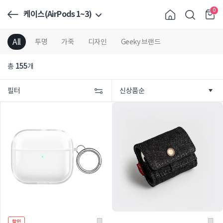
0
케이스(AirPods 1~3)
All
투명
가죽
디자인
Geeky 브랜드
총
155
개
필터
할인